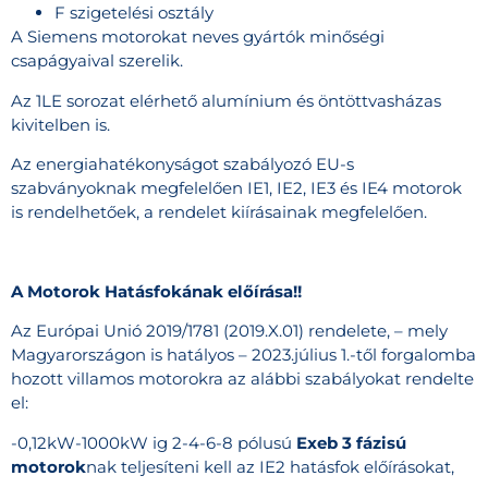
F szigetelési osztály
A Siemens motorokat neves gyártók minőségi
csapágyaival szerelik.
Az 1LE sorozat elérhető alumínium és öntöttvasházas
kivitelben is.
Az energiahatékonyságot szabályozó EU-s
szabványoknak megfelelően IE1, IE2, IE3 és IE4 motorok
is rendelhetőek, a rendelet kiírásainak megfelelően.
A Motorok Hatásfokának előírása!!
Az Európai Unió 2019/1781 (2019.X.01) rendelete, – mely
Magyarországon is hatályos – 2023.július 1.-től forgalomba
hozott villamos motorokra az alábbi szabályokat rendelte
el:
-0,12kW-1000kW ig 2-4-6-8 pólusú
Exeb 3 fázisú
motorok
nak teljesíteni kell az IE2 hatásfok előírásokat,