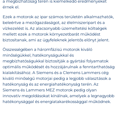
a megbízhatóság terén is kiemelkedő eredményeket
érnek el.
Ezek a motorok az ipar számos területén alkalmazhatók,
beleértve a mezőgazdaságot, az élelmiszeripart és a
vízkezelést is. Az alacsonyabb üzemeltetési költségek
mellett ezek a motorok környezetbarát működést
biztosítanak, ami az ügyfeleknek jelentős előnyt jelent.
Összességében a háromfázisú motorok kiváló
minőségükkel, hatékonyságukkal és
megbízhatóságukkal biztosítják a gyártási folyamatok
optimális működését és hozzájárulnak a fenntarthatóság
kialakításához. A Siemens és a Clemens Lammers cég
kiváló minőségű motorjai pedig a legjobb választások a
hatékonyság és az energiahatékonyság terén. Az
Siemens és Lammers MEZ motorok pedig olyan
innovatív megoldásokat kínálnak, amelyek a legnagyobb
hatékonysággal és energiatakarékossággal működnek.