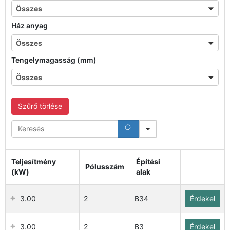
Összes
Ház anyag
Összes
Összes
Tengelymagasság (mm)
Összes
Összes
Szűrő törlése
Search
Teljesítmény
Építési
Pólusszám
(kW)
alak
3.00
2
B34
Érdekel
3.00
2
B3
Érdekel