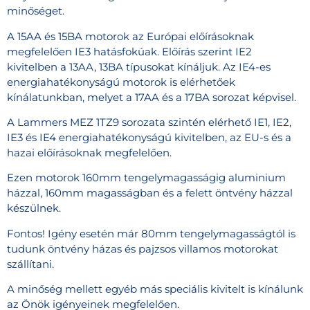
minőséget.
A 15AA és 15BA motorok az Európai előírásoknak
megfelelően IE3 hatásfokúak. Előírás szerint IE2
kivitelben a 13AA, 13BA típusokat kínáljuk. Az IE4-es
energiahatékonyságú motorok is elérhetőek
kínálatunkban, melyet a 17AA és a 17BA sorozat képvisel.
A Lammers MEZ 1TZ9 sorozata szintén elérhető IE1, IE2,
IE3 és IE4 energiahatékonyságú kivitelben, az EU-s és a
hazai előírásoknak megfelelően.
Ezen motorok 160mm tengelymagasságig aluminium
házzal, 160mm magasságban és a felett öntvény házzal
készülnek.
Fontos! Igény esetén már 80mm tengelymagasságtól is
tudunk öntvény házas és pajzsos villamos motorokat
szállítani.
A minőség mellett egyéb más speciális kivitelt is kínálunk
az Önök igényeinek megfelelően.