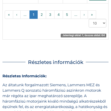
«
‹
...
1
2
3
4
5
...
›
»
Jelenlegi oldal: 1, összes oldal: 64
Részletes információk
Részletes Információk:
Az áltatunk forgalmazott Siemens, Lammers MEZ és
Lammers Q sorozatú háromfázisú aszinkron motorok
már régóta az ipar meghatározó szereplője. A
háromfázisú motorjaink kiváló minőségű alkatrészekből
épülnek fel, és az energiatakarékosság, a hatékonyság és