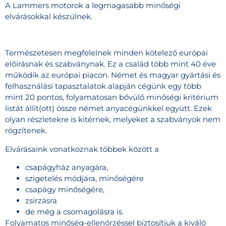
A Lammers motorok a legmagasabb minőségi
elvárásokkal készülnek.
Természetesen megfelelnek minden kötelező európai
előírásnak és szabványnak. Ez a család több mint 40 éve
működik az európai piacon. Német és magyar gyártási és
felhasználási tapasztalatok alapján cégünk egy több
mint 20 pontos, folyamatosan bővülő minőségi kritérium
listát állít(ott) össze német anyacégünkkel együtt. Ezek
olyan részletekre is kitérnek, melyeket a szabványok nem
rögzítenek.
Elvárásaink vonatkoznak többek között a
csapágyház anyagára,
szigetelés módjára, minőségére
csapágy minőségére,
zsírzásra
de még a csomagolásra is.
Folyamatos minőség-ellenőrzéssel biztosítjuk a kiváló