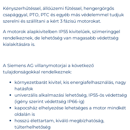
Kényszerhűtéssel, állóüzemi fűtéssel, hengergörgős
csapággyal, PTO, PTC és egyéb más védelemmel tudjuk
szerelni és szállítani a kért 3 fázisú motorokat.
A motorok alapkivitelben IP55 kivitelűek, szimeringgel
rendelkeznek, de lehetőség van magasabb védettség
kialakítására is.
A Siemens AG villanymotorjai a következő
tulajdonságokkal rendelkeznek:
környezetbarát kivitel, kis energiafelhasználás, nagy
hatásfok
univerzális alkalmazási lehetőség, IP55-ös védettség
(igény szerint védettség IP66-ig)
kapocsház elhelyezése lehetséges a motor mindkét
oldalán is
hosszú élettartam, kiváló megbízhatóság,
túlterhelhetőség