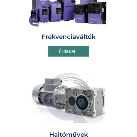
Frekvenciaváltók
Érdekel
Hajtóművek