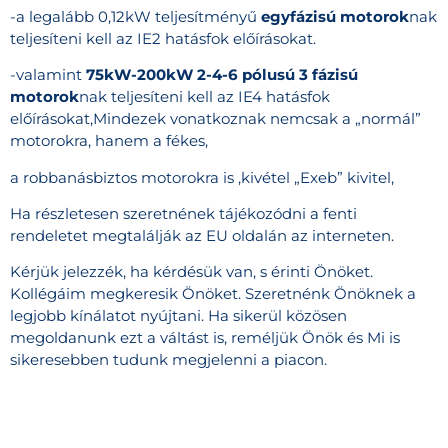
-a legalább 0,12kW teljesítményű
egyfázisú motorok
nak
teljesíteni kell az IE2 hatásfok előírásokat.
-valamint
75kW-200kW
2-4-6 pólusú
3 fázisú
motorok
nak teljesíteni kell az IE4 hatásfok
előírásokat,Mindezek vonatkoznak nemcsak a „normál”
motorokra, hanem a fékes,
a robbanásbiztos motorokra is ,kivétel „Exeb” kivitel,
Ha részletesen szeretnének tájékozódni a fenti
rendeletet megtalálják az EU oldalán az interneten.
Kérjük jelezzék, ha kérdésük van, s érinti Önöket.
Kollégáim megkeresik Önöket. Szeretnénk Önöknek a
legjobb kínálatot nyújtani. Ha sikerül közösen
megoldanunk ezt a váltást is, reméljük Önök és Mi is
sikeresebben tudunk megjelenni a piacon.