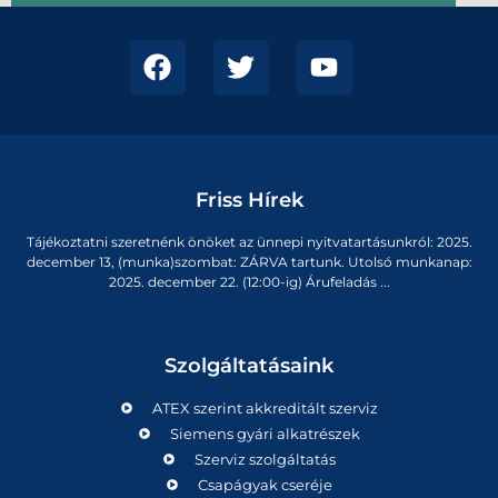
Friss Hírek
Tájékoztatni szeretnénk önöket az ünnepi nyitvatartásunkról: 2025.
december 13, (munka)szombat: ZÁRVA tartunk. Utolsó munkanap:
2025. december 22. (12:00-ig) Árufeladás ...
Szolgáltatásaink
ATEX szerint akkreditált szerviz
Siemens gyári alkatrészek
Szerviz szolgáltatás
Csapágyak cseréje