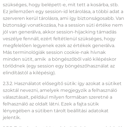
szükséges, hogy belépett-e, mit tett a kosárba, stb.
Ez jellemzően egy session-id letárolása, a többi adat a
szerveren kerül tárolásra, ami így biztonságosabb. Van
biztonsági vonatkozása, ha a session süti értéke nem
jól van generálva, akkor session-hijacking támadás
veszélye fennáll, ezért feltétlenül szükséges, hogy
megfelelően legyenek ezek az értékek generálva.
Más terminológiák session cookie-nak hívnak
minden sütit, amik a böngészőből való kilépéskor
törlődnek (egy session egy böngészőhasználat az
elindítástól a kilépésig).
2.3.2. Használatot elősegítő sütik: így azokat a sütiket
szoktál nevezni, amelyek megjegyzik a felhasználó
választásait, például milyen formában szeretné a
felhasználó az oldalt látni. Ezek a fajta sütik
lényegében a sütiben tárolt beállítási adatokat
jelentik.