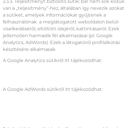
2.3.3. Teljesítményt biztosító sütik: bár nem sok közük
van a „teljesítmény”-hez, általában így nevezik azokat
a sütiket, amelyek információkat gyűjtenek a
felhasználónak a meglátogatott weboldalon belüli
viselkedéséről, eltöltött idejéről, kattintásairól. Ezek
jellemzően harmadik fél alkalmazásai (pl. Google
Analytics, AdWords). Ezek a látogatóról profilalkotás
készítésére alkalmasak.
A Google Analytics sütikről itt tájékozódhat:
https://developers.google.com/analytics/devguides/colle
usage
A Google AdWords sütikről itt tájékozódhat:
https://support.google.com/adwords/answer/2407785?
hl=hu