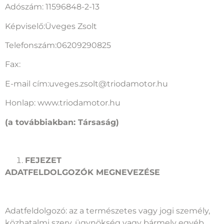
Adószám: 11596848-2-13
Képviselő:Üveges Zsolt
Telefonszám:06209290825
Fax:
E-mail cím:uveges.zsolt@triodamotor.hu
Honlap: www.triodamotor.hu
(a továbbiakban: Társaság)
FEJEZET
ADATFELDOLGOZÓK MEGNEVEZÉSE
Adatfeldolgozó: az a természetes vagy jogi személy,
közhatalmi szerv, ügynökség vagy bármely egyéb