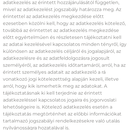
adatkezelés az érintett hozzájárulásától független,
mivel az adatkezelést jogszabály határozza meg. Az
érintettel az adatkezelés megkezdése előtt
ezesetben közölni kell, hogy az adatkezelés kötelező,
továbbá az érintettet az adatkezelés megkezdése
előtt egyértelműen és részletesen tájékoztatni kell
az adatai kezelésével kapcsolatos minden tényről, így
különösen az adatkezelés céljáról és jogalapjáról, az
adatkezelésre és az adatfeldolgozásra jogosult
személyéről, az adatkezelés időtartamáról, arról, ha az
érintett személyes adatait az adatkezelő a rá
vonatkozó jogi kötelezettség alapján kezeli, illetve
arról, hogy kik ismerhetik meg az adatokat. A
tájékoztatásnak ki kell terjednie az érintett
adatkezeléssel kapcsolatos jogaira és jogorvoslati
lehetőségeire is. Kötelező adatkezelés esetén a
tájékoztatás megtörténhet az előbbi információkat
tartalmazó jogszabályi rendelkezésekre való utalás
nyilvánosságra hozatalával is.