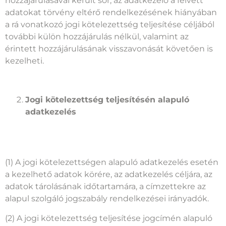
hozzájárulásával került sor, az adatkezelő a felvett
adatokat törvény eltérő rendelkezésének hiányában
a rá vonatkozó jogi kötelezettség teljesítése céljából
további külön hozzájárulás nélkül, valamint az
érintett hozzájárulásának visszavonását követően is
kezelheti.
Jogi kötelezettség teljesítésén alapuló
adatkezelés
(1) A jogi kötelezettségen alapuló adatkezelés esetén
a kezelhető adatok körére, az adatkezelés céljára, az
adatok tárolásának időtartamára, a címzettekre az
alapul szolgáló jogszabály rendelkezései irányadók.
(2) A jogi kötelezettség teljesítése jogcímén alapuló