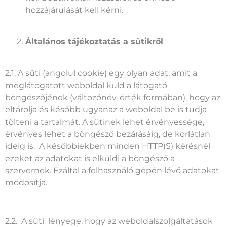
hozzájárulását kell kérni.
Általános tájékoztatás a sütikről
2.1. A süti (angolul cookie) egy olyan adat, amit a
meglátogatott weboldal küld a látogató
böngészőjének (változónév-érték formában), hogy az
eltárolja és később ugyanaz a weboldal be is tudja
tölteni a tartalmát. A sütinek lehet érvényessége,
érvényes lehet a böngésző bezárásáig, de korlátlan
ideig is. A későbbiekben minden HTTP(S) kérésnél
ezeket az adatokat is elküldi a böngésző a
szervernek. Ezáltal a felhasználó gépén lévő adatokat
módosítja.
2.2. A süti lényege, hogy az weboldalszolgáltatások