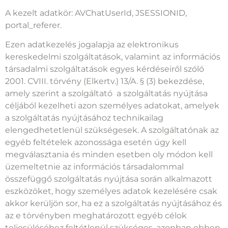
A kezelt adatkör: AVChatUserId, JSESSIONID,
portal_referer.
Ezen adatkezelés jogalapja az elektronikus
kereskedelmi szolgáltatások, valamint az információs
társadalmi szolgáltatások egyes kérdéseiről szóló
2001. CVIII. törvény (Elkertv.) 13/A. § (3) bekezdése,
amely szerint a szolgáltató a szolgáltatás nyújtása
céljából kezelheti azon személyes adatokat, amelyek
a szolgáltatás nyújtásához technikailag
elengedhetetlenül szükségesek. A szolgáltatónak az
egyéb feltételek azonossága esetén úgy kell
megválasztania és minden esetben oly módon kell
üzemeltetnie az információs társadalommal
összefüggő szolgáltatás nyújtása során alkalmazott
eszközöket, hogy személyes adatok kezelésére csak
akkor kerüljön sor, ha ez a szolgáltatás nyújtásához és
az e törvényben meghatározott egyéb célok
teljesüléséhez feltétlenül szükséges, azonban ebben