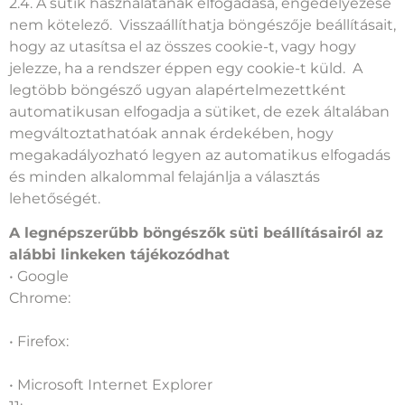
2.4. A sütik használatának elfogadása, engedélyezése
nem kötelező. Visszaállíthatja böngészője beállításait,
hogy az utasítsa el az összes cookie-t, vagy hogy
jelezze, ha a rendszer éppen egy cookie-t küld. A
legtöbb böngésző ugyan alapértelmezettként
automatikusan elfogadja a sütiket, de ezek általában
megváltoztathatóak annak érdekében, hogy
megakadályozható legyen az automatikus elfogadás
és minden alkalommal felajánlja a választás
lehetőségét.
A legnépszerűbb böngészők süti beállításairól az
alábbi linkeken tájékozódhat
• Google
Chrome:
https://support.google.com/accounts/answer/
hl=hu
• Firefox:
https://support.mozilla.org/hu/kb/sutik-
engedelyezese-es-tiltasa-amit-weboldak-haszn
• Microsoft Internet Explorer