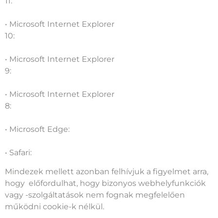
11:
http://windows.microsoft.com/hu-hu/internet-
explorer/delete-manage-cookies#ie=ie-11
• Microsoft Internet Explorer
10:
http://windows.microsoft.com/hu-hu/internet-
explorer/delete-manage-cookies#ie=ie-10-win-7
• Microsoft Internet Explorer
9:
http://windows.microsoft.com/hu-hu/internet-
explorer/delete-manage-cookies#ie=ie-9
• Microsoft Internet Explorer
8:
http://windows.microsoft.com/hu-hu/internet-
explorer/delete-manage-cookies#ie=ie-8
• Microsoft Edge:
http://windows.microsoft.com/hu-
hu/windows-10/edge-privacy-faq
• Safari:
https://support.apple.com/hu-hu/HT201265
Mindezek mellett azonban felhívjuk a figyelmet arra,
hogy előfordulhat, hogy bizonyos webhelyfunkciók
vagy -szolgáltatások nem fognak megfelelően
működni cookie-k nélkül.