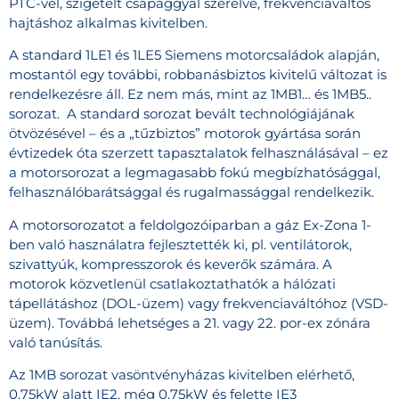
PTC-vel, szigetelt csapággyal szerelve, frekvenciaváltós
hajtáshoz alkalmas kivitelben.
A standard 1LE1 és 1LE5 Siemens motorcsaládok alapján,
mostantól egy további, robbanásbiztos kivitelű változat is
rendelkezésre áll. Ez nem más, mint az 1MB1… és 1MB5..
sorozat. A standard sorozat bevált technológiájának
ötvözésével – és a „tűzbiztos” motorok gyártása során
évtizedek óta szerzett tapasztalatok felhasználásával – ez
a motorsorozat a legmagasabb fokú megbízhatósággal,
felhasználóbarátsággal és rugalmassággal rendelkezik.
A motorsorozatot a feldolgozóiparban a gáz Ex-Zona 1-
ben való használatra fejlesztették ki, pl. ventilátorok,
szivattyúk, kompresszorok és keverők számára. A
motorok közvetlenül csatlakoztathatók a hálózati
tápellátáshoz (DOL-üzem) vagy frekvenciaváltóhoz (VSD-
üzem). Továbbá lehetséges a 21. vagy 22. por-ex zónára
való tanúsítás.
Az 1MB sorozat vasöntvényházas kivitelben elérhető,
0,75kW alatt IE2, még 0,75kW és felette IE3