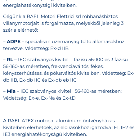
energiahatékonysági kivitelben.
Cégünk a RAEL Motori Elettrici srl robbanásbiztos
villanymotorjait is forgalmazza, melyekből jelenleg 3
széria elérhető:
–
ADPE
– speciálisan üzemanyag töltő állomásokhoz
tervezve. Védettség: Ex-d IIB
–
RL
– IEC szabványos kivitel 1 fázisú 56-100 és 3 fázisú
56-160-as méretben, frekvenciaváltós, fékes,
kényszerhűtéses, és pólusváltós kivitelben. Védettség: Ex-
db IIB, Ex-db IIC és Ex-db eb IIC
–
Mia
– IEC szabványos kivitel 56-160-as méretben:
Védettség: Ex-e, Ex-Na és Ex-tD
A RAEL ATEX motorjai alumínium öntvényházas
kivitelben elérhetőek, az előírásokhoz igazodva IE1, IE2 és
IE3 energiahatékonyságú kivitelben.