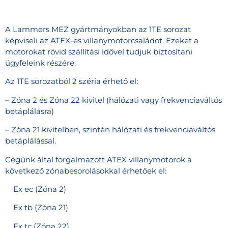
A Lammers MEZ gyártmányokban az 1TE sorozat
képviseli az ATEX-es villanymotorcsaládot. Ezeket a
motorokat rövid szállítási idővel tudjuk biztosítani
ügyfeleink részére.
Az 1TE sorozatból 2 széria érhető el:
– Zóna 2 és Zóna 22 kivitel (hálózati vagy frekvenciaváltós
betáplálásra)
– Zóna 21 kivitelben, szintén hálózati és frekvenciaváltós
betáplálással.
Cégünk által forgalmazott ATEX villanymotorok a
következő zónabesorolásokkal érhetőek el:
Ex ec (Zóna 2)
Ex tb (Zóna 21)
Ex tc (Zóna 22)