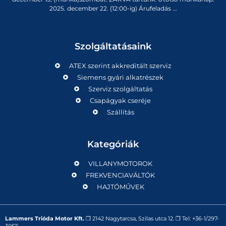
2025. december 22. (12:00-ig) Árufeladás ...
Szolgáltatásaink
ATEX szerint akkreditált szerviz
Siemens gyári alkatrészek
Szerviz szolgáltatás
Csapágyak cseréje
Szállítás
Kategóriák
VILLANYMOTOROK
FREKVENCIAVÁLTÓK
HAJTÓMŰVEK
Lammers Trióda Motor Kft.
❒
2142 Nagytarcsa, Szilas utca 12.
❒ Tel:
+36-1/297-
3057