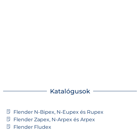
Flender ZAPEX fogazott
tengelykapcsolók
Katalógusok
Flender N-Bipex, N-Eupex és Rupex
Flender Zapex, N-Arpex és Arpex
Flender Fludex