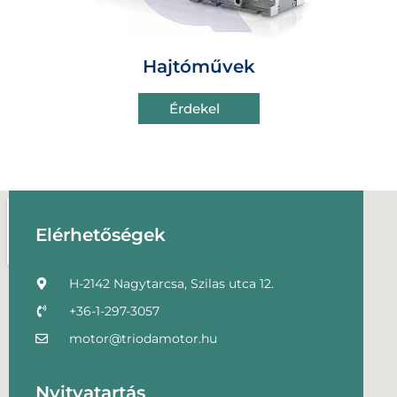
Hajtóművek
Érdekel
Elérhetőségek
H-2142 Nagytarcsa, Szilas utca 12.
+36-1-297-3057
motor@triodamotor.hu
Nyitvatartás