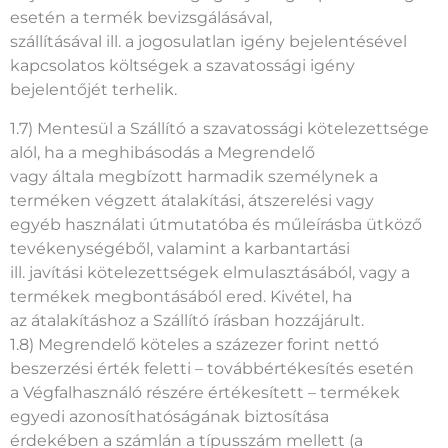
bejelentett szavatossági igény megalapozatlansága
esetén a termék bevizsgálásával,
szállításával ill. a jogosulatlan igény bejelentésével
kapcsolatos költségek a szavatossági igény
bejelentőjét terhelik.
1.7) Mentesül a Szállító a szavatossági kötelezettsége
alól, ha a meghibásodás a Megrendelő
vagy általa megbízott harmadik személynek a
terméken végzett átalakítási, átszerelési vagy
egyéb használati útmutatóba és műleírásba ütköző
tevékenységéből, valamint a karbantartási
ill. javítási kötelezettségek elmulasztásából, vagy a
termékek megbontásából ered. Kivétel, ha
az átalakításhoz a Szállító írásban hozzájárult.
1.8) Megrendelő köteles a százezer forint nettó
beszerzési érték feletti – továbbértékesítés esetén
a Végfalhasználó részére értékesített – termékek
egyedi azonosíthatóságának biztosítása