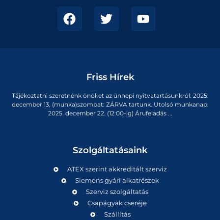
Friss Hírek
Tájékoztatni szeretnénk önöket az ünnepi nyitvatartásunkról: 2025.
december 13, (munka)szombat: ZÁRVA tartunk. Utolsó munkanap:
2025. december 22. (12:00-ig) Árufeladás ...
Szolgáltatásaink
ATEX szerint akkreditált szerviz
Siemens gyári alkatrészek
Szerviz szolgáltatás
Csapágyak cseréje