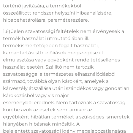
köteles a termék installációs (üzemeltetési) helyén
történő javítására, a termékekből
összeállított rendszer helyszíni hibaanalízisére,
hibabehatárolásra, paraméterezésre.
1.6) Jelen szavatossági feltételek nem érvényesek a
termék használati útmutatójában ill.
termékismertetőjében fogalt használati,
karbantartási stb. előírások megszegése ill.
elmulasztása vagy egyébként rendeltetésellenes
használat esetén. Szállító nem tartozik
szavatossággal a természetes elhasználódásból
származó, továbbá olyan károkért, amelyek a
kárveszély átszállása utáni szándékos vagy gondatlan
károkozásból vagy vis major
eseményből erednek. Nem tartoznak a szavatosság
körébe azok az esetek sem, amikor az
egyébként hibátlan terméket a szükséges ismeretek
hiányában hibásnak minősítik. A