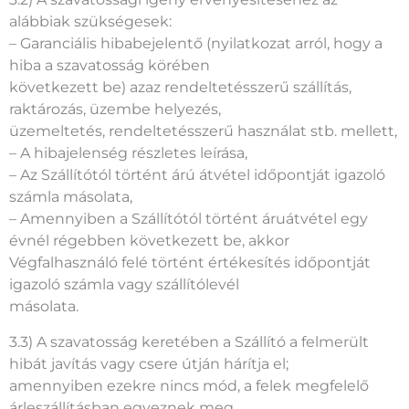
3.2) A szavatossági igény érvényesítéséhez az
alábbiak szükségesek:
– Garanciális hibabejelentő (nyilatkozat arról, hogy a
hiba a szavatosság körében
következett be) azaz rendeltetésszerű szállítás,
raktározás, üzembe helyezés,
üzemeltetés, rendeltetésszerű használat stb. mellett,
– A hibajelenség részletes leírása,
– Az Szállítótól történt árú átvétel időpontját igazoló
számla másolata,
– Amennyiben a Szállítótól történt áruátvétel egy
évnél régebben következett be, akkor
Végfalhasználó felé történt értékesítés időpontját
igazoló számla vagy szállítólevél
másolata.
3.3) A szavatosság keretében a Szállító a felmerült
hibát javítás vagy csere útján hárítja el;
amennyiben ezekre nincs mód, a felek megfelelő