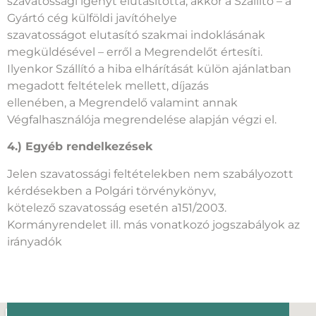
szavatossági igényt elutasította, akkor a Szállító – a
Gyártó cég külföldi javítóhelye
szavatosságot elutasító szakmai indoklásának
megküldésével – erről a Megrendelőt értesíti.
Ilyenkor Szállító a hiba elhárítását külön ajánlatban
megadott feltételek mellett, díjazás
ellenében, a Megrendelő valamint annak
Végfalhasználója megrendelése alapján végzi el.
4.) Egyéb rendelkezések
Jelen szavatossági feltételekben nem szabályozott
kérdésekben a Polgári törvénykönyv,
kötelező szavatosság esetén a151/2003.
Kormányrendelet ill. más vonatkozó jogszabályok az
irányadók