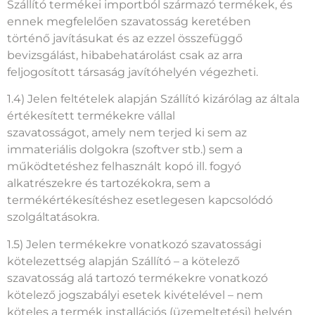
Szállító termékei importból származó termékek, és
ennek megfelelően szavatosság keretében
történő javításukat és az ezzel összefüggő
bevizsgálást, hibabehatárolást csak az arra
feljogosított társaság javítóhelyén végezheti.
1.4) Jelen feltételek alapján Szállító kizárólag az általa
értékesített termékekre vállal
szavatosságot, amely nem terjed ki sem az
immateriális dolgokra (szoftver stb.) sem a
működtetéshez felhasznált kopó ill. fogyó
alkatrészekre és tartozékokra, sem a
termékértékesítéshez esetlegesen kapcsolódó
szolgáltatásokra.
1.5) Jelen termékekre vonatkozó szavatossági
kötelezettség alapján Szállító – a kötelező
szavatosság alá tartozó termékekre vonatkozó
kötelező jogszabályi esetek kivételével – nem