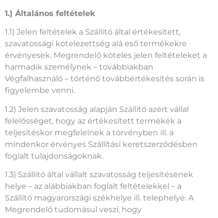
ÁLTALÁNOS SZAVATOSSÁGI FELTÉTELEK
1.) Általános feltételek
1.1) Jelen feltételek a Szállító által értékesített,
szavatossági kötelezettség alá eső termékekre
érvényesek. Megrendelő köteles jelen feltételeket a
harmadik személynek – továbbiakban
Végfalhasználó – történő továbbértékesítés során is
figyelembe venni.
1.2) Jelen szavatosság alapján Szállító azért vállal
felelősséget, hogy az értékesített termékek a
teljesítéskor megfelelnek a törvényben ill. a
mindenkor érvényes Szállítási keretszerződésben
foglalt tulajdonságoknak.
1.3) Szállító által vállalt szavatosság teljesítésének
helye – az alábbiakban foglalt feltételekkel – a
Szállító magyarországi székhelye ill. telephelye. A
Megrendelő tudomásul veszi, hogy