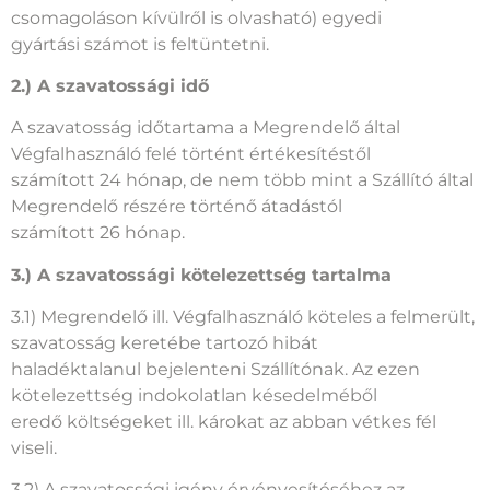
érdekében a számlán a típusszám mellett (a
csomagoláson kívülről is olvasható) egyedi
gyártási számot is feltüntetni.
2.) A szavatossági idő
A szavatosság időtartama a Megrendelő által
Végfalhasználó felé történt értékesítéstől
számított 24 hónap, de nem több mint a Szállító által
Megrendelő részére történő átadástól
számított 26 hónap.
3.) A szavatossági kötelezettség tartalma
3.1) Megrendelő ill. Végfalhasználó köteles a felmerült,
szavatosság keretébe tartozó hibát
haladéktalanul bejelenteni Szállítónak. Az ezen
kötelezettség indokolatlan késedelméből
eredő költségeket ill. károkat az abban vétkes fél
viseli.