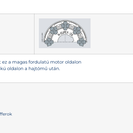
 ez a magas fordulatú motor oldalon
ékú oldalon a hajtómű után.
fferok