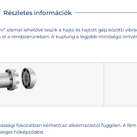
Részletes információk
 elemei lehetővé teszik a hajtó és hajtott gép közötti vibrác
 el a rendszerünkben. A kuplung a legjobb minőségű öntvén
assági fokozatban kérhető az alkalmazástól függően. A fém
sleges hőképződést.