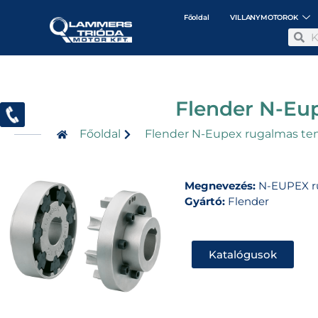
Főoldal
VILLANYMOTOROK
Flender N-Eu
Főoldal
Flender N-Eupex rugalmas te
Megnevezés:
N-EUPEX ru
Gyártó:
Flender
Katalógusok