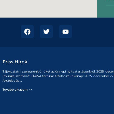
Friss Hírek
Tájékoztatni szeretnénk önöket az ünnepi nyitvatartásunkról: 2025. dece
(munka)szombat: ZÁRVA tartunk. Utolsó munkanap: 2025. december 22. 
Árufeladás ...
Tovább olvasom >>