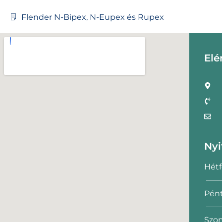
Flender N-Bipex, N-Eupex és Rupex
Elé
Nyi
Hétf
Pént
Szom