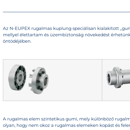
Az N-EUPEX rugalmas kuplung speciálisan kialakított „gumi”
mellyel élettartam és üzembiztonság növekedést érhetünk
öntödéjében.
A rugalmas elem szintetikus gumi, mely különböző rugalm
olyan, hogy nem okoz a rugalmas elemeken kopást és fele