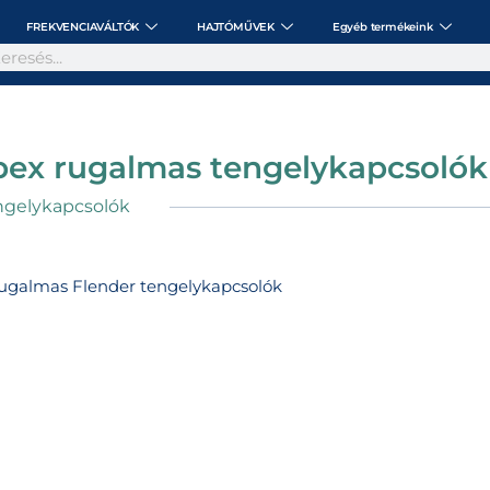
FREKVENCIAVÁLTÓK
HAJTÓMŰVEK
Egyéb termékeink
pex rugalmas tengelykapcsolók
ngelykapcsolók
galmas Flender tengelykapcsolók