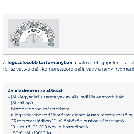
A
legszélesebb tartományban
alkalmazott gépelem, lehet
(pl. szivattyúknál, kompresszoroknál), vagy a nagy nyomat
Az alkalmazásuk előnyei:
– jól kiegyenlíti a tengelyek axiális, radiális és szöghibáit
– jól csillapít
– biztonságosan méretezhető
– a legszélesebb variálhatóság dinamikusan méretezhető pu
– 23 méretcsaládban 10 különböző típusban választható
– 19 Nm-től 62 000 Nm-ig használható
– –50°C-től +100°C-ig