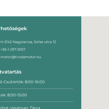
rhetőségek
H-2142 Nagytarcsa, Szilas utca 12.
+36-1-297-3057
motor@triodamotor.hu
tvatartás
ő-Csütörtök: 8:00-16:00
ek: 8:00-15:00
bat-Vasárnap: Zárva