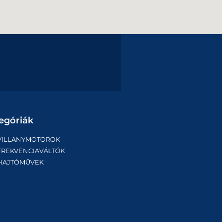
egóriák
VILLANYMOTOROK
FREKVENCIAVÁLTÓK
HAJTÓMŰVEK