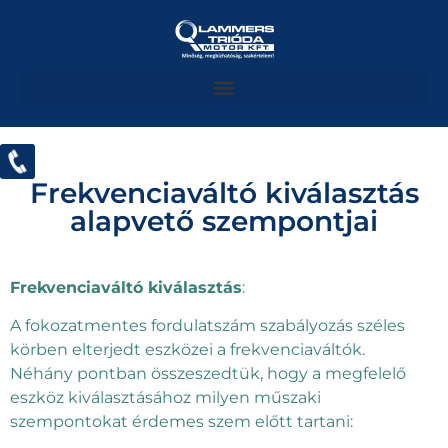
Frekvenciaváltó kiválasztás
alapvető szempontjai
Frekvenciaváltó kiválasztás
:
A fokozatmentes fordulatszám szabályozás széles
körben elterjedt eszközei a frekvenciaváltók.
Néhány pontban összeszedtük, hogy a megfelelő
eszköz kiválasztásához milyen műszaki
szempontokat érdemes szem előtt tartani: