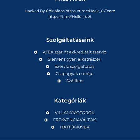
Hacked By Chinafans https://t.me/Hack_0xTeam
https://t.me/Hello_root
Szolgáltatásaink
ATEX szerint akkreditált szerviz
Siemens gyári alkatrészek
Szerviz szolgáltatás
Csapágyak cseréje
Szállítás
Kategóriák
VILLANYMOTOROK
FREKVENCIAVÁLTÓK
HAJTÓMŰVEK