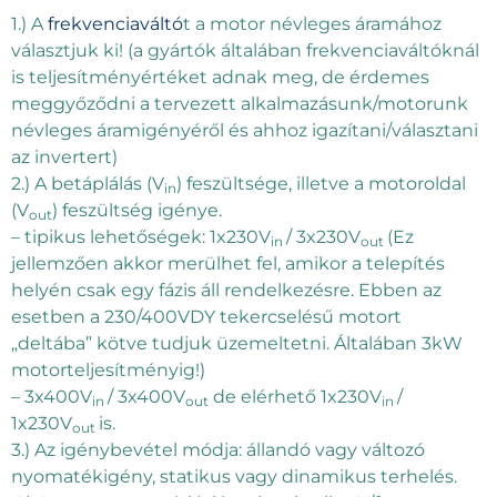
1.) A
frekvenciaváltó
t a motor névleges áramához
választjuk ki! (a gyártók általában frekvenciaváltóknál
is teljesítményértéket adnak meg, de érdemes
meggyőződni a tervezett alkalmazásunk/motorunk
névleges áramigényéről és ahhoz igazítani/választani
az invertert)
2.) A betáplálás (V
) feszültsége, illetve a motoroldal
in
(V
) feszültség igénye.
out
– tipikus lehetőségek: 1x230V
/ 3x230V
(Ez
in
out
jellemzően akkor merülhet fel, amikor a telepítés
helyén csak egy fázis áll rendelkezésre. Ebben az
esetben a 230/400VDY tekercselésű motort
„deltába” kötve tudjuk üzemeltetni. Általában 3kW
motorteljesítményig!)
– 3x400V
/ 3x400V
de elérhető 1x230V
/
in
out
in
1x230V
is.
out
3.) Az igénybevétel módja: állandó vagy változó
nyomatékigény, statikus vagy dinamikus terhelés.