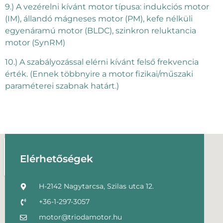
9.) A vezérelni kívánt motor típusa: indukciós motor
(IM), állandó mágneses motor (PM), kefe nélküli
egyenáramú motor (BLDC), szinkron reluktancia
motor (SynRM)
10.) A szabályozással elérni kívánt felső frekvencia
érték. (Ennek többnyire a motor fizikai/műszaki
paraméterei szabnak határt.)
Elérhetőségek
H-2142 Nagytarcsa, Szilas utca 12.
+36-1-297-3057
motor@triodamotor.hu