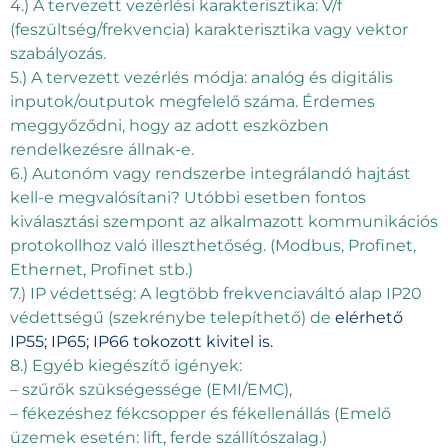
4.) A tervezett vezérlési karakterisztika: V/f
(feszültség/frekvencia) karakterisztika vagy vektor
szabályozás.
5.) A tervezett vezérlés módja: analóg és digitális
inputok/outputok megfelelő száma. Érdemes
meggyőződni, hogy az adott eszközben
rendelkezésre állnak-e.
6.) Autonóm vagy rendszerbe integrálandó hajtást
kell-e megvalósítani? Utóbbi esetben fontos
kiválasztási szempont az alkalmazott kommunikációs
protokollhoz való illeszthetőség. (Modbus, Profinet,
Ethernet, Profinet stb.)
7.) IP védettség: A legtöbb frekvenciaváltó alap IP20
védettségű (szekrénybe telepíthető) de
elérhető
IP55; IP65; IP66 tokozott kivitel is.
8.) Egyéb kiegészítő igények:
– szűrők szükségessége (EMI/EMC),
– fékezéshez fékcsopper és fékellenállás (Emelő
üzemek esetén: lift, ferde szállítószalag.)