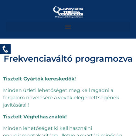
Frekvenciaváltó programozva
Tisztelt Gyártók kereskedők!
Minden üzleti lehetőséget meg kell ragadni a
forgalom növelésére a vevők elégedettségének
javítására!!!
Tisztelt Végfelhasználók!
Minden lehetőséget ki kell használni
energiamegtakarításra, illetve a gyártási minőség