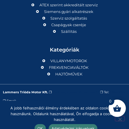
ATEX szerint akkreditált szerviz
Siemens gyári alkatrészek
Szerviz szolgáltatás
Csapágyak cseréje
Szállítás
Kategóriák
VILLANYMOTOROK
FREKVENCIAVÁLTÓK
HAJTÓMŰVEK
Lammers Trióda Motor Kft.
❒
2142 Nagytarcsa, Szilas utca 12.
❒ Tel:
+36-1/297-
3057
❒ Email:
motor@triodamotor.hu
0
A jobb felhasználói élmény érdekében az oldalon cookie-kat
használunk. Oldalunk használatával, Ön elfogadja a cookie-k
Powered by
Digit-Now Kft.
használatát.
Impresszum
Adatvédelmi tájékoztató
Általános szavatossági feltételek
OK
Adatvédelmi irányelvek