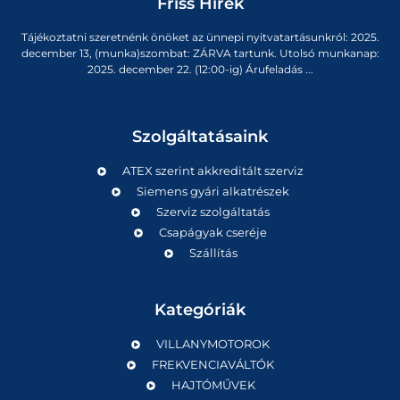
Friss Hírek
Tájékoztatni szeretnénk önöket az ünnepi nyitvatartásunkról: 2025.
december 13, (munka)szombat: ZÁRVA tartunk. Utolsó munkanap:
2025. december 22. (12:00-ig) Árufeladás ...
Szolgáltatásaink
ATEX szerint akkreditált szerviz
Siemens gyári alkatrészek
Szerviz szolgáltatás
Csapágyak cseréje
Szállítás
Kategóriák
VILLANYMOTOROK
FREKVENCIAVÁLTÓK
HAJTÓMŰVEK