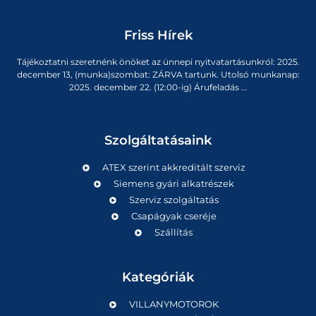
Friss Hírek
Tájékoztatni szeretnénk önöket az ünnepi nyitvatartásunkról: 2025.
december 13, (munka)szombat: ZÁRVA tartunk. Utolsó munkanap:
2025. december 22. (12:00-ig) Árufeladás ...
Szolgáltatásaink
ATEX szerint akkreditált szerviz
Siemens gyári alkatrészek
Szerviz szolgáltatás
Csapágyak cseréje
Szállítás
Kategóriák
VILLANYMOTOROK