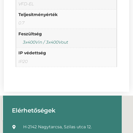
VFD-EL
Teljesítményérték
0.7
Feszültség
3x400Vin / 3x400Vout
IP védettség
IP20
Elérhetőségek
H-2142 Nagytarcsa, Szilas utca 12.