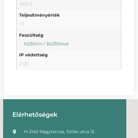
VFD-E
Teljesítményérték
1.5
Feszültség
1x230Vin / 3x230Vout
IP védettség
IP20
Elérhetőségek
H-2142 Nagytarcsa, Szilas utca 12.