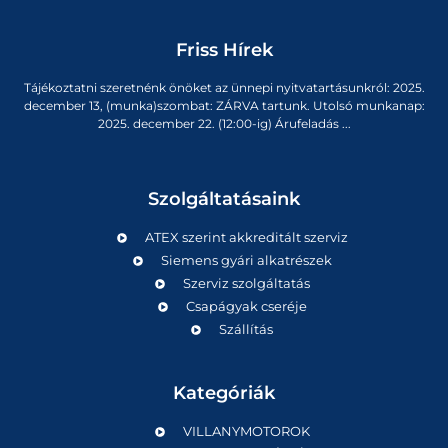
Friss Hírek
Tájékoztatni szeretnénk önöket az ünnepi nyitvatartásunkról: 2025.
december 13, (munka)szombat: ZÁRVA tartunk. Utolsó munkanap:
2025. december 22. (12:00-ig) Árufeladás ...
Szolgáltatásaink
ATEX szerint akkreditált szerviz
Siemens gyári alkatrészek
Szerviz szolgáltatás
Csapágyak cseréje
Szállítás
Kategóriák
VILLANYMOTOROK