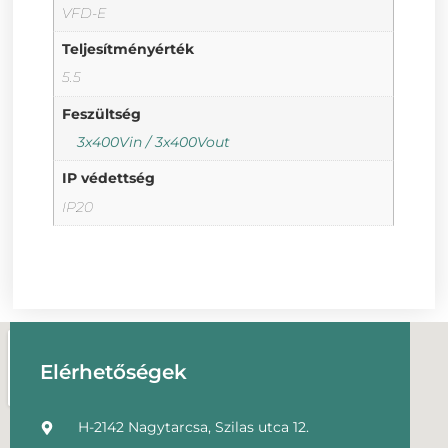
VFD-E
Teljesítményérték
5.5
Feszültség
3x400Vin / 3x400Vout
IP védettség
IP20
Elérhetőségek
H-2142 Nagytarcsa, Szilas utca 12.