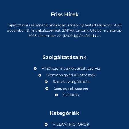
Friss Hírek
Tájékoztatni szeretnénk önöket az ünnepi nyitvatartásunkról: 2025.
december 13, (munka)szombat: ZÁRVA tartunk. Utolsó munkanap:
2025. december 22. (12:00-ig) Árufeladás ...
Szolgáltatásaink
ATEX szerint akkreditált szerviz
Siemens gyári alkatrészek
Szerviz szolgáltatás
Csapágyak cseréje
Szállítás
Kategóriák
VILLANYMOTOROK