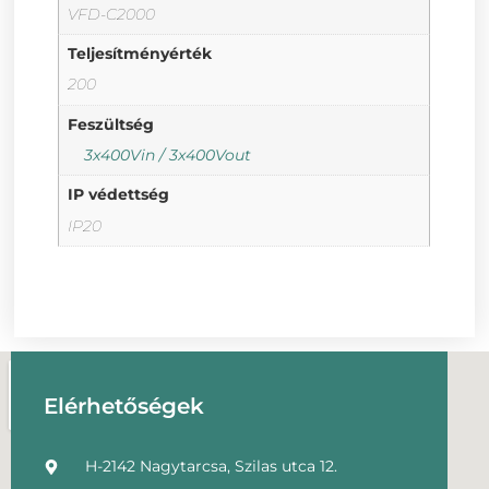
VFD-C2000
Teljesítményérték
200
Feszültség
3x400Vin / 3x400Vout
IP védettség
IP20
Elérhetőségek
H-2142 Nagytarcsa, Szilas utca 12.