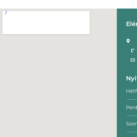
Elé
Nyi
Hétf
Pént
Szom