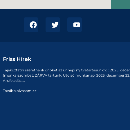
Friss Hírek
Tájékoztatni szeretnénk önöket az ünnepi nyitvatartásunkról: 2025. dece
(munka)szombat: ZÁRVA tartunk. Utolsó munkanap: 2025. december 22. 
Árufeladás ...
Tovább olvasom >>