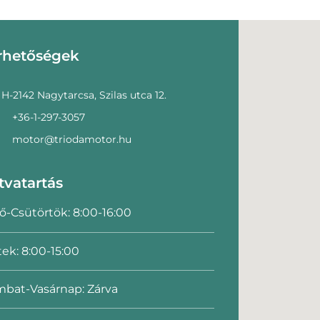
rhetőségek
H-2142 Nagytarcsa, Szilas utca 12.
+36-1-297-3057
motor@triodamotor.hu
tvatartás
ő-Csütörtök: 8:00-16:00
ek: 8:00-15:00
bat-Vasárnap: Zárva