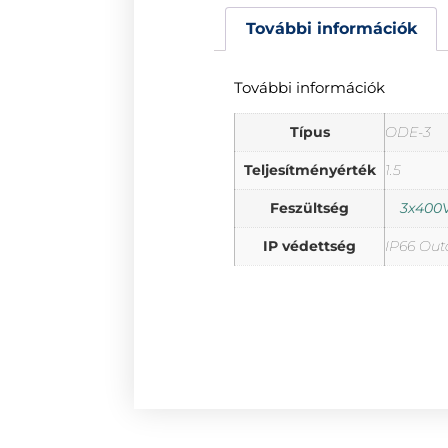
További információk
További információk
Típus
ODE-3
Teljesítményérték
1.5
Feszültség
3x400V
IP védettség
IP66 Out