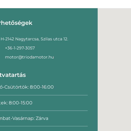
rhetőségek
H-2142 Nagytarcsa, Szilas utca 12.
+36-1-297-3057
motor@triodamotor.hu
tvatartás
ő-Csütörtök: 8:00-16:00
ek: 8:00-15:00
bat-Vasárnap: Zárva