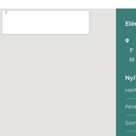
Elé
Nyi
Hétf
Pént
Szom