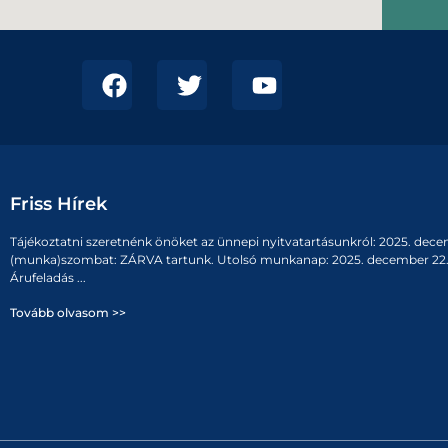
Friss Hírek
Tájékoztatni szeretnénk önöket az ünnepi nyitvatartásunkról: 2025. dece
(munka)szombat: ZÁRVA tartunk. Utolsó munkanap: 2025. december 22. 
Árufeladás ...
Tovább olvasom >>