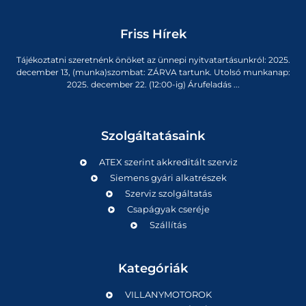
Friss Hírek
Tájékoztatni szeretnénk önöket az ünnepi nyitvatartásunkról: 2025.
december 13, (munka)szombat: ZÁRVA tartunk. Utolsó munkanap:
2025. december 22. (12:00-ig) Árufeladás ...
Szolgáltatásaink
ATEX szerint akkreditált szerviz
Siemens gyári alkatrészek
Szerviz szolgáltatás
Csapágyak cseréje
Szállítás
Kategóriák
VILLANYMOTOROK