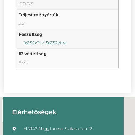
ODE-3
Teljesítményérték
2.2
Feszültség
1x230Vin / 3x230Vout
IP védettség
IP20
Elérhetőségek
H-2142 Nagytarcsa, Szilas utca 12.