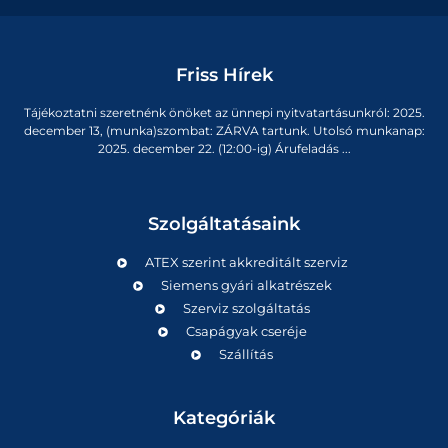
Friss Hírek
Tájékoztatni szeretnénk önöket az ünnepi nyitvatartásunkról: 2025.
december 13, (munka)szombat: ZÁRVA tartunk. Utolsó munkanap:
2025. december 22. (12:00-ig) Árufeladás ...
Szolgáltatásaink
ATEX szerint akkreditált szerviz
Siemens gyári alkatrészek
Szerviz szolgáltatás
Csapágyak cseréje
Szállítás
Kategóriák