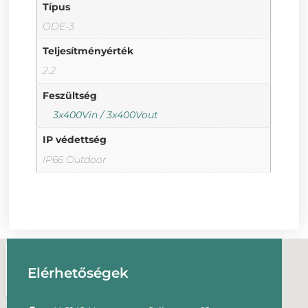
Típus
ODE-3
Teljesítményérték
2.2
Feszültség
3x400Vin / 3x400Vout
IP védettség
IP66 Outdoor
Elérhetőségek