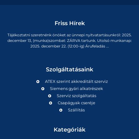
Friss Hírek
Tájékoztatni szeretnénk önöket az ünnepi nyitvatartásunkról: 2025.
december 13, (munka)szombat: ZÁRVA tartunk. Utolsó munkanap:
2025. december 22. (12:00-ig) Árufeladás ...
Szolgáltatásaink
ATEX szerint akkreditált szerviz
Siemens gyári alkatrészek
Szerviz szolgáltatás
Csapágyak cseréje
Szállítás
Kategóriák