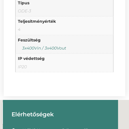
Típus
ODE-3
Teljesítményérték
4
Feszültség
3x400Vin / 3x400Vout
IP védettség
IP20
Elérhetőségek