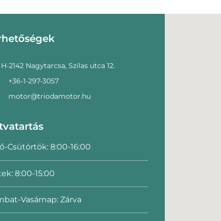
rhetőségek
H-2142 Nagytarcsa, Szilas utca 12.
+36-1-297-3057
motor@triodamotor.hu
tvatartás
ő-Csütörtök: 8:00-16:00
ek: 8:00-15:00
bat-Vasárnap: Zárva