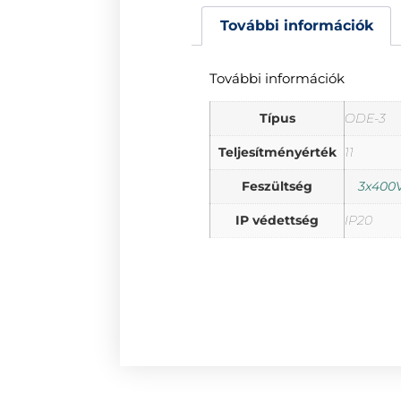
További információk
További információk
Típus
ODE-3
Teljesítményérték
11
Feszültség
3x400V
IP védettség
IP20