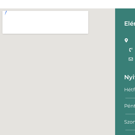
Elé
Nyi
Hétf
Pént
Szom