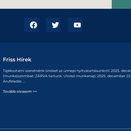
Friss Hírek
Tájékoztatni szeretnénk önöket az ünnepi nyitvatartásunkról: 2025. dece
(munka)szombat: ZÁRVA tartunk. Utolsó munkanap: 2025. december 22. 
Árufeladás ...
Tovább olvasom >>