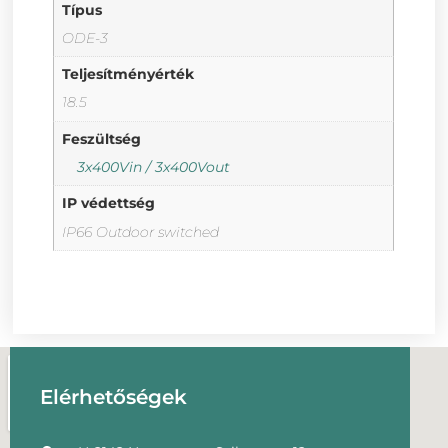
Típus
ODE-3
Teljesítményérték
18.5
Feszültség
3x400Vin / 3x400Vout
IP védettség
IP66 Outdoor switched
Elérhetőségek