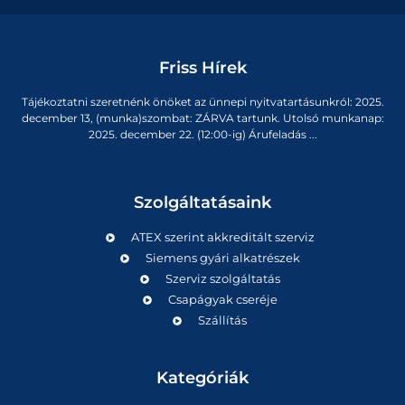
Friss Hírek
Tájékoztatni szeretnénk önöket az ünnepi nyitvatartásunkról: 2025.
december 13, (munka)szombat: ZÁRVA tartunk. Utolsó munkanap:
2025. december 22. (12:00-ig) Árufeladás ...
Szolgáltatásaink
ATEX szerint akkreditált szerviz
Siemens gyári alkatrészek
Szerviz szolgáltatás
Csapágyak cseréje
Szállítás
Kategóriák