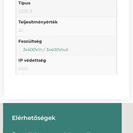
Típus
ODE-3
Teljesítményérték
22
Feszültség
3x400Vin / 3x400Vout
IP védettség
IP20
Elérhetőségek