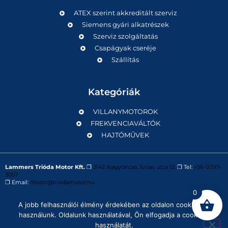
ATEX szerint akkreditált szerviz
Siemens gyári alkatrészek
Szerviz szolgáltatás
Csapágyak cseréje
Szállítás
Kategóriák
VILLANYMOTOROK
FREKVENCIAVÁLTÓK
HAJTÓMŰVEK
Lammers Trióda Motor Kft.
❒
2142 Nagytarcsa, Szilas utca 12.
❒ Tel:
+36-1/297-
3057
❒ Email:
motor@triodamotor.hu
0
A jobb felhasználói élmény érdekében az oldalon cookie-kat
Powered by
Digit-Now Kft.
használunk. Oldalunk használatával, Ön elfogadja a cookie-k
használatát.
Impresszum
Adatvédelmi tájékoztató