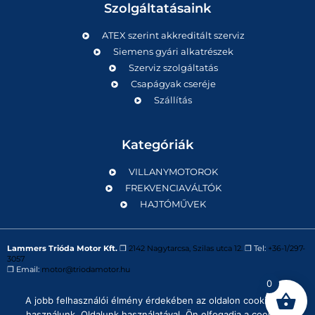
Szolgáltatásaink
ATEX szerint akkreditált szerviz
Siemens gyári alkatrészek
Szerviz szolgáltatás
Csapágyak cseréje
Szállítás
Kategóriák
VILLANYMOTOROK
FREKVENCIAVÁLTÓK
HAJTÓMŰVEK
Lammers Trióda Motor Kft.
❒
2142 Nagytarcsa, Szilas utca 12.
❒ Tel:
+36-1/297-
3057
❒ Email:
motor@triodamotor.hu
0
A jobb felhasználói élmény érdekében az oldalon cookie-kat
Powered by
Digit-Now Kft.
használunk. Oldalunk használatával, Ön elfogadja a cookie-k