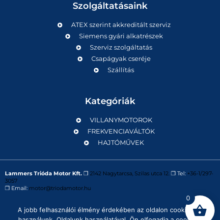
Szolgáltatásaink
ATEX szerint akkreditált szerviz
Siemens gyári alkatrészek
Szerviz szolgáltatás
Csapágyak cseréje
Szállítás
Kategóriák
VILLANYMOTOROK
FREKVENCIAVÁLTÓK
HAJTÓMŰVEK
Lammers Trióda Motor Kft.
❒
2142 Nagytarcsa, Szilas utca 12.
❒ Tel:
+36-1/297-
3057
❒ Email:
motor@triodamotor.hu
0
A jobb felhasználói élmény érdekében az oldalon cookie-kat
Powered by
Digit-Now Kft.
használunk. Oldalunk használatával, Ön elfogadja a cookie-k