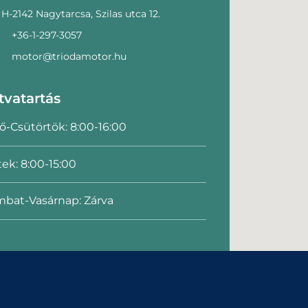
H-2142 Nagytarcsa, Szilas utca 12.
+36-1-297-3057
motor@triodamotor.hu
tvatartás
ő-Csütörtök: 8:00-16:00
ek: 8:00-15:00
bat-Vasárnap: Zárva