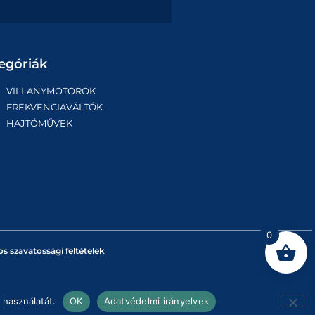
egóriák
VILLANYMOTOROK
FREKVENCIAVÁLTÓK
HAJTÓMŰVEK
0
os szavatossági feltételek
 használatát.
OK
Adatvédelmi irányelvek