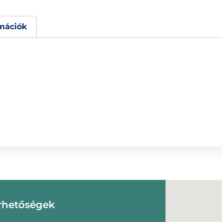
mációk
rhetőségek