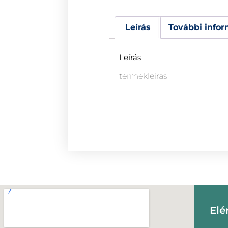
Leírás
További infor
Leírás
termekleiras
Elé