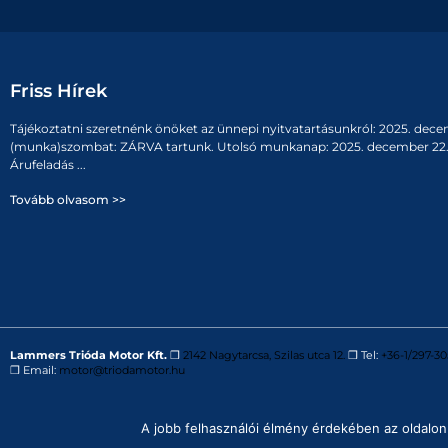
Friss Hírek
Tájékoztatni szeretnénk önöket az ünnepi nyitvatartásunkról: 2025. dece
(munka)szombat: ZÁRVA tartunk. Utolsó munkanap: 2025. december 22. 
Árufeladás ...
Tovább olvasom >>
Lammers Trióda Motor Kft.
❒
2142 Nagytarcsa, Szilas utca 12.
❒ Tel:
+36-1/297-30
❒ Email:
motor@triodamotor.hu
Powered by
Digit-Now Kft.
A jobb felhasználói élmény érdekében az oldalon 