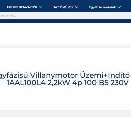
FREKVENCIAVÁLTÓK
HAJTÓMŰVEK
Egyéb termékeink
fázisú Villanymotor Üzemi+indító
1AAL100L4 2,2kW 4p 100 B5 230V