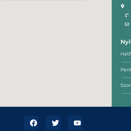
Nyi
Hétf
Pént
Szom