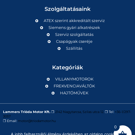
Szolgáltatásaink
ATEX szerint akkreditált szerviz
Siemens gyári alkatrészek
Szerviz szolgáltatás
Csapágyak cseréje
Szállítás
Kategóriák
VILLANYMOTOROK
FREKVENCIAVÁLTÓK
HAJTÓMŰVEK
Lammers Trióda Motor Kft.
❒
2142 Nagytarcsa, Szilas utca 12.
❒ Tel:
+36-1/297-
3057
❒ Email:
motor@triodamotor.hu
0
A jobb felhasználói élmény érdekében az oldalon cookie-kat