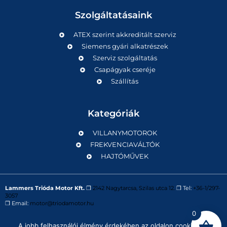
Szolgáltatásaink
ATEX szerint akkreditált szerviz
Siemens gyári alkatrészek
Szerviz szolgáltatás
Csapágyak cseréje
Szállítás
Kategóriák
VILLANYMOTOROK
FREKVENCIAVÁLTÓK
HAJTÓMŰVEK
Lammers Trióda Motor Kft.
❒
2142 Nagytarcsa, Szilas utca 12.
❒ Tel:
+36-1/297-
3057
❒ Email:
motor@triodamotor.hu
0
A jobb felhasználói élmény érdekében az oldalon cookie-kat