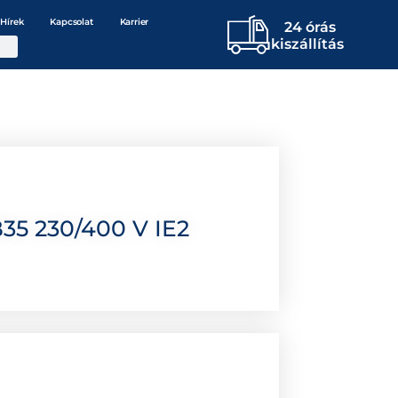
Hírek
Kapcsolat
Karrier
24 órás
kiszállítás
35 230/400 V IE2