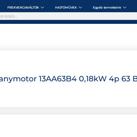
FREKVENCIAVÁLTÓK
HAJTÓMŰVEK
Egyéb termékeink
anymotor 13AA63B4 0,18kW 4p 63 B