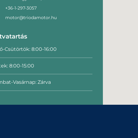
+36-1-297-3057
motor@triodamotor.hu
tvatartás
ő-Csütörtök: 8:00-16:00
ek: 8:00-15:00
bat-Vasárnap: Zárva