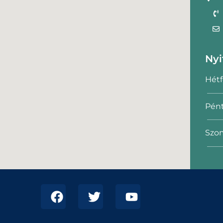
Nyi
Hétf
Pént
Szom