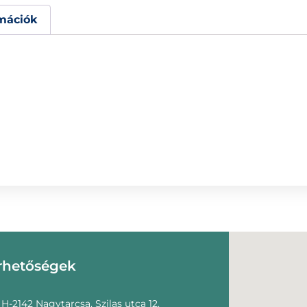
mációk
rhetőségek
H-2142 Nagytarcsa, Szilas utca 12.