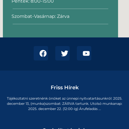
Péntek: 8:00-15:00
Szombat-Vasárnap: Zárva
Friss Hírek
Tájékoztatni szeretnénk önöket az ünnepi nyitvatartásunkról: 2025.
december 13, (munka)szombat: ZÁRVA tartunk. Utolsó munkanap:
2025. december 22. (12:00-ig) Árufeladás ...