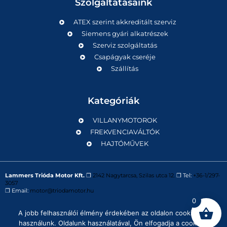
Szolgáltatásaink
ATEX szerint akkreditált szerviz
Siemens gyári alkatrészek
Szerviz szolgáltatás
Csapágyak cseréje
Szállítás
Kategóriák
VILLANYMOTOROK
FREKVENCIAVÁLTÓK
HAJTÓMŰVEK
Lammers Trióda Motor Kft.
❒
2142 Nagytarcsa, Szilas utca 12.
❒ Tel:
+36-1/297-
3057
❒ Email:
motor@triodamotor.hu
0
A jobb felhasználói élmény érdekében az oldalon cookie-kat
Powered by
Digit-Now Kft.
használunk. Oldalunk használatával, Ön elfogadja a cookie-k