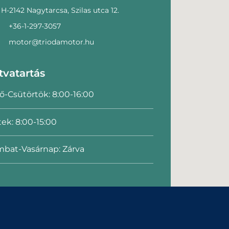
H-2142 Nagytarcsa, Szilas utca 12.
+36-1-297-3057
motor@triodamotor.hu
tvatartás
ő-Csütörtök: 8:00-16:00
ek: 8:00-15:00
bat-Vasárnap: Zárva