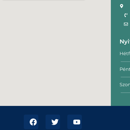
Nyi
Hétf
Pént
Szom