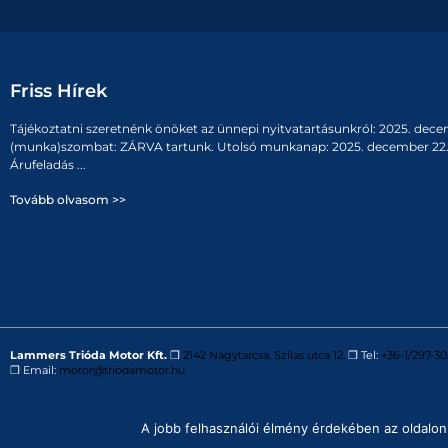
Friss Hírek
Tájékoztatni szeretnénk önöket az ünnepi nyitvatartásunkról: 2025. dece
(munka)szombat: ZÁRVA tartunk. Utolsó munkanap: 2025. december 22. 
Árufeladás ...
Tovább olvasom >>
Lammers Trióda Motor Kft.
❒
2142 Nagytarcsa, Szilas utca 12.
❒ Tel:
+36-1/297-30
❒ Email:
motor@triodamotor.hu
Powered by
Digit-Now Kft.
A jobb felhasználói élmény érdekében az oldalon 