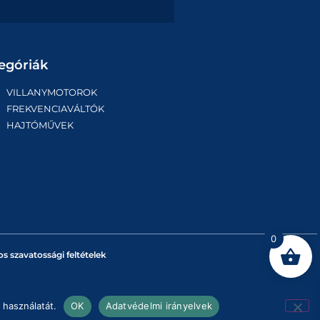
egóriák
VILLANYMOTOROK
FREKVENCIAVÁLTÓK
HAJTÓMŰVEK
0
os szavatossági feltételek
 használatát.
OK
Adatvédelmi irányelvek