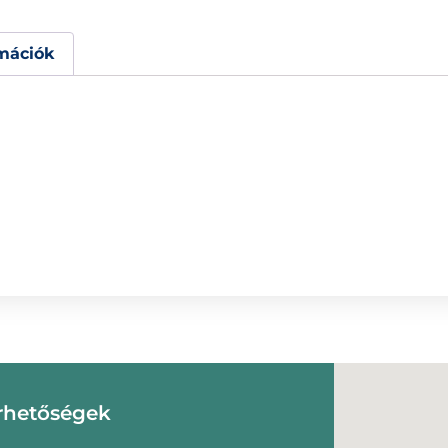
mációk
rhetőségek