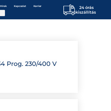
Hírek
Kapcsolat
Karrier
24 órás
kiszállítás
4 Prog. 230/400 V