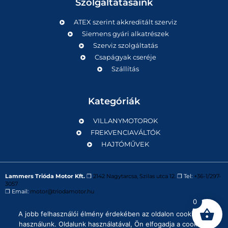
Szolgáltatásaink
ATEX szerint akkreditált szerviz
Siemens gyári alkatrészek
Szerviz szolgáltatás
Csapágyak cseréje
Szállítás
Kategóriák
VILLANYMOTOROK
FREKVENCIAVÁLTÓK
HAJTÓMŰVEK
Lammers Trióda Motor Kft.
❒
2142 Nagytarcsa, Szilas utca 12.
❒ Tel:
+36-1/297-
3057
❒ Email:
motor@triodamotor.hu
0
A jobb felhasználói élmény érdekében az oldalon cookie-kat
Powered by
Digit-Now Kft.
használunk. Oldalunk használatával, Ön elfogadja a cookie-k