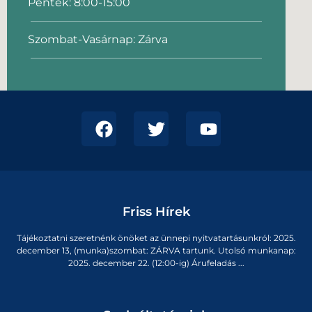
Péntek: 8:00-15:00
Szombat-Vasárnap: Zárva
Friss Hírek
Tájékoztatni szeretnénk önöket az ünnepi nyitvatartásunkról: 2025.
december 13, (munka)szombat: ZÁRVA tartunk. Utolsó munkanap:
2025. december 22. (12:00-ig) Árufeladás ...