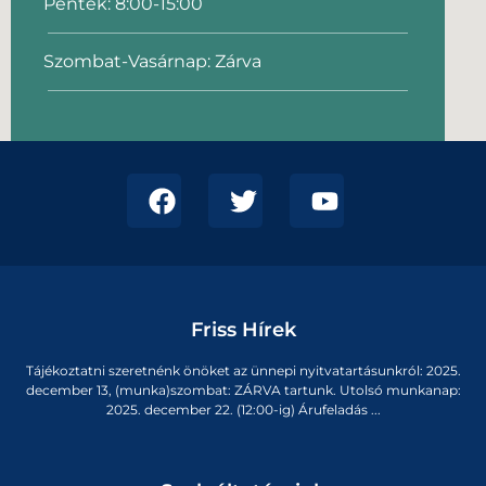
Péntek: 8:00-15:00
Szombat-Vasárnap: Zárva
Friss Hírek
Tájékoztatni szeretnénk önöket az ünnepi nyitvatartásunkról: 2025.
december 13, (munka)szombat: ZÁRVA tartunk. Utolsó munkanap:
2025. december 22. (12:00-ig) Árufeladás ...