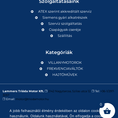
Szolgáltatásaink
ATEX szerint akkreditált szerviz
Siemens gyári alkatrészek
Szerviz szolgáltatás
Csapágyak cseréje
Szállítás
Kategóriák
VILLANYMOTOROK
FREKVENCIAVÁLTÓK
HAJTÓMŰVEK
Lammers Trióda Motor Kft.
❒
2142 Nagytarcsa, Szilas utca 12.
❒ Tel:
+36-1/297-
3057
❒ Email:
motor@triodamotor.hu
0
A jobb felhasználói élmény érdekében az oldalon cookie-kat
Powered by
Digit-Now Kft.
használunk. Oldalunk használatával, Ön elfogadja a cookie-k