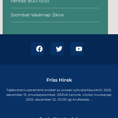
Péntek: 8:00-15:00
Szombat-Vasárnap: Zárva
Friss Hírek
Tájékoztatni szeretnénk önöket az ünnepi nyitvatartásunkról: 2025.
december 13, (munka)szombat: ZÁRVA tartunk. Utolsó munkanap:
2025. december 22. (12:00-ig) Árufeladás ...