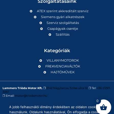
Szolgáltatásaink
ATEX szerint akkreditált szerviz
Siemens gyári alkatrészek
Szerviz szolgáltatás
Csapágyak cseréje
Szállítás
Kategóriák
VILLANYMOTOROK
FREKVENCIAVÁLTÓK
HAJTÓMŰVEK
Lammers Trióda Motor Kft.
❒
2142 Nagytarcsa, Szilas utca 12.
❒ Tel:
+36-1/297-
3057
❒ Email:
motor@triodamotor.hu
0
A jobb felhasználói élmény érdekében az oldalon cookie-kat
Powered by
Digit-Now Kft.
használunk. Oldalunk használatával, Ön elfogadja a cookie-k