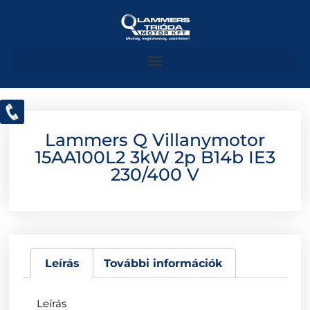
Lammers Q Villanymotor
15AA100L2 3kW 2p B14b IE3
230/400 V
Leírás
További információk
Leírás