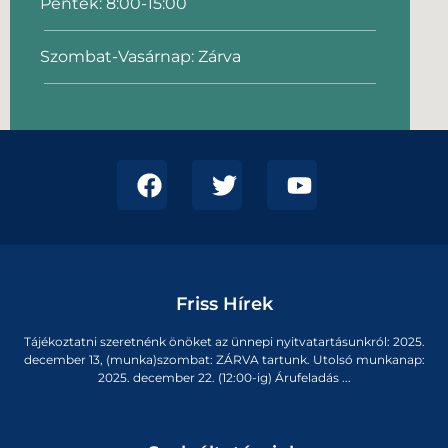
Péntek: 8:00-15:00
Szombat-Vasárnap: Zárva
Friss Hírek
Tájékoztatni szeretnénk önöket az ünnepi nyitvatartásunkról: 2025.
december 13, (munka)szombat: ZÁRVA tartunk. Utolsó munkanap:
2025. december 22. (12:00-ig) Árufeladás ...