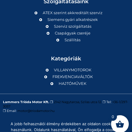
Szolgáltatásaink
ATEX szerint akkreditált szerviz
Siemens gyári alkatrészek
Szerviz szolgáltatás
Csapágyak cseréje
Szállítás
Kategóriák
VILLANYMOTOROK
FREKVENCIAVÁLTÓK
HAJTÓMŰVEK
Lammers Trióda Motor Kft.
❒
2142 Nagytarcsa, Szilas utca 12.
❒ Tel:
+36-1/297-
3057
❒ Email:
motor@triodamotor.hu
0
A jobb felhasználói élmény érdekében az oldalon cookie-kat
Powered by
Digit-Now Kft.
használunk. Oldalunk használatával, Ön elfogadja a cookie-k