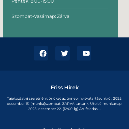
Péntek: 8:00-15:00
Szombat-Vasárnap: Zárva
Friss Hírek
Tájékoztatni szeretnénk önöket az ünnepi nyitvatartásunkról: 2025.
december 13, (munka)szombat: ZÁRVA tartunk. Utolsó munkanap:
2025. december 22. (12:00-ig) Árufeladás ...