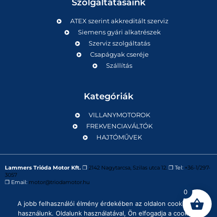
Szolgáltatásaink
ATEX szerint akkreditált szerviz
Siemens gyári alkatrészek
Szerviz szolgáltatás
Csapágyak cseréje
Szállítás
Kategóriák
VILLANYMOTOROK
FREKVENCIAVÁLTÓK
HAJTÓMŰVEK
Lammers Trióda Motor Kft.
❒
2142 Nagytarcsa, Szilas utca 12.
❒ Tel:
+36-1/297-
3057
❒ Email:
motor@triodamotor.hu
0
A jobb felhasználói élmény érdekében az oldalon cookie-kat
Powered by
Digit-Now Kft.
használunk. Oldalunk használatával, Ön elfogadja a cookie-k