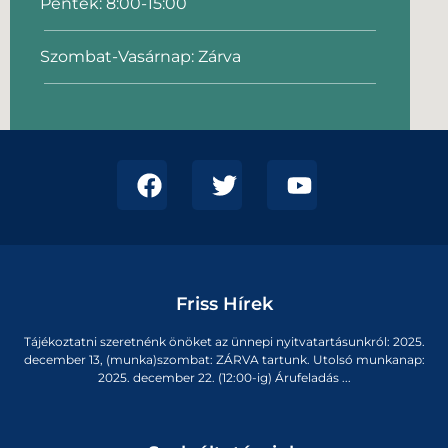
Péntek: 8:00-15:00
Szombat-Vasárnap: Zárva
Friss Hírek
Tájékoztatni szeretnénk önöket az ünnepi nyitvatartásunkról: 2025.
december 13, (munka)szombat: ZÁRVA tartunk. Utolsó munkanap:
2025. december 22. (12:00-ig) Árufeladás ...