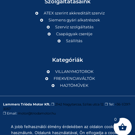
Szolgáltatásaink
ATEX szerint akkreditált szerviz
Siemens gyári alkatrészek
Szerviz szolgáltatás
Csapágyak cseréje
Szállítás
Kategóriák
VILLANYMOTOROK
FREKVENCIAVÁLTÓK
HAJTÓMŰVEK
Lammers Trióda Motor Kft.
❒
2142 Nagytarcsa, Szilas utca 12.
❒ Tel:
+36-1/297-
3057
❒ Email:
motor@triodamotor.hu
0
A jobb felhasználói élmény érdekében az oldalon cookie-kat
Powered by
Digit-Now Kft.
használunk. Oldalunk használatával, Ön elfogadja a cookie-k