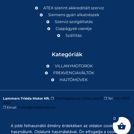
ATEX szerint akkreditált szerviz
Siemens gyári alkatrészek
Szerviz szolgáltatás
Csapágyak cseréje
Szállítás
Kategóriák
VILLANYMOTOROK
FREKVENCIAVÁLTÓK
HAJTÓMŰVEK
Lammers Trióda Motor Kft.
❒
2142 Nagytarcsa, Szilas utca 12.
❒ Tel:
+36-1/297-
3057
❒ Email:
motor@triodamotor.hu
0
Powered by
Digit-Now Kft.
A jobb felhasználói élmény érdekében az oldalon cookie-kat
használunk. Oldalunk használatával, Ön elfogadja a cookie-k
Impresszum
Adatvédelmi tájékoztató