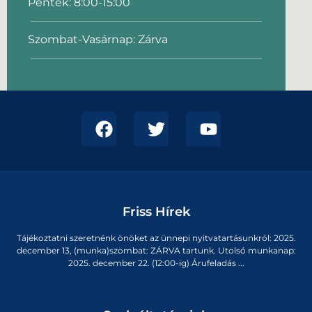
Péntek: 8:00-15:00
Szombat-Vasárnap: Zárva
Friss Hírek
Tájékoztatni szeretnénk önöket az ünnepi nyitvatartásunkról: 2025.
december 13, (munka)szombat: ZÁRVA tartunk. Utolsó munkanap:
2025. december 22. (12:00-ig) Árufeladás ...