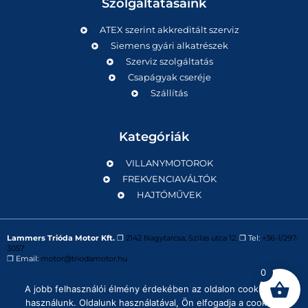
Szolgáltatásaink
ATEX szerint akkreditált szerviz
Siemens gyári alkatrészek
Szerviz szolgáltatás
Csapágyak cseréje
Szállítás
Kategóriák
VILLANYMOTOROK
FREKVENCIAVÁLTÓK
HAJTÓMŰVEK
Lammers Trióda Motor Kft.
❒
2142 Nagytarcsa, Szilas utca 12.
❒ Tel:
+36-1/297-
3057
❒ Email:
motor@triodamotor.hu
0
A jobb felhasználói élmény érdekében az oldalon cookie-kat
Powered by
Digit-Now Kft.
használunk. Oldalunk használatával, Ön elfogadja a cookie-k