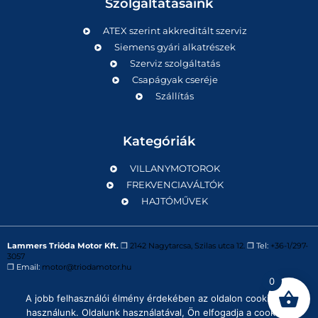
Szolgáltatásaink
ATEX szerint akkreditált szerviz
Siemens gyári alkatrészek
Szerviz szolgáltatás
Csapágyak cseréje
Szállítás
Kategóriák
VILLANYMOTOROK
FREKVENCIAVÁLTÓK
HAJTÓMŰVEK
Lammers Trióda Motor Kft.
❒
2142 Nagytarcsa, Szilas utca 12.
❒ Tel:
+36-1/297-
3057
❒ Email:
motor@triodamotor.hu
0
A jobb felhasználói élmény érdekében az oldalon cookie-kat
Powered by
Digit-Now Kft.
használunk. Oldalunk használatával, Ön elfogadja a cookie-k