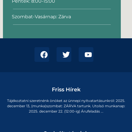
Péntek: 8:00-15:00
Szombat-Vasárnap: Zárva
Friss Hírek
Tájékoztatni szeretnénk önöket az ünnepi nyitvatartásunkról: 2025.
december 13, (munka)szombat: ZÁRVA tartunk. Utolsó munkanap:
2025. december 22. (12:00-ig) Árufeladás ...