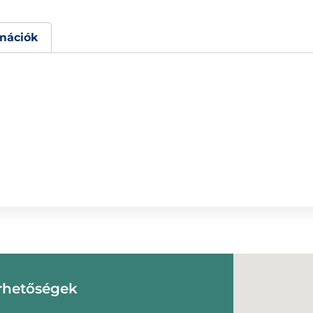
mációk
rhetőségek