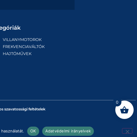
egóriák
VILLANYMOTOROK
FREKVENCIAVÁLTÓK
HAJTÓMŰVEK
0
os szavatossági feltételek
 használatát.
OK
Adatvédelmi irányelvek