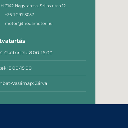
H-2142 Nagytarcsa, Szilas utca 12.
+36-1-297-3057
motor@triodamotor.hu
tvatartás
ő-Csütörtök: 8:00-16:00
ek: 8:00-15:00
bat-Vasárnap: Zárva