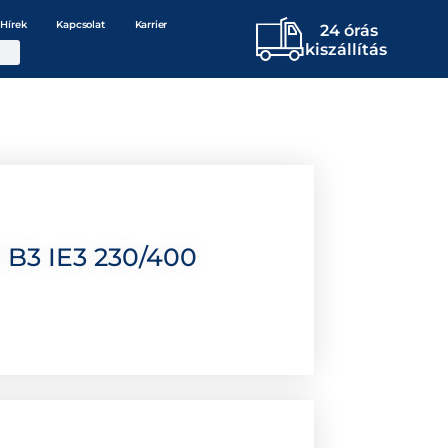
Hírek
Kapcsolat
Karrier
24 órás
kiszállítás
 B3 IE3 230/400