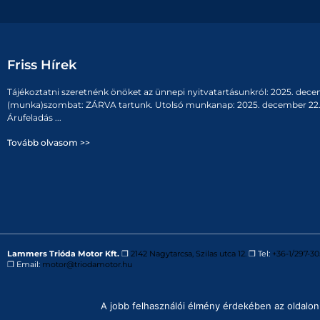
Friss Hírek
Tájékoztatni szeretnénk önöket az ünnepi nyitvatartásunkról: 2025. dece
(munka)szombat: ZÁRVA tartunk. Utolsó munkanap: 2025. december 22. 
Árufeladás ...
Tovább olvasom >>
Lammers Trióda Motor Kft.
❒
2142 Nagytarcsa, Szilas utca 12.
❒ Tel:
+36-1/297-30
❒ Email:
motor@triodamotor.hu
Powered by
Digit-Now Kft.
A jobb felhasználói élmény érdekében az oldalon 