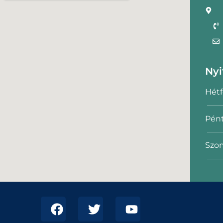
Nyi
Hétf
Pént
Szom