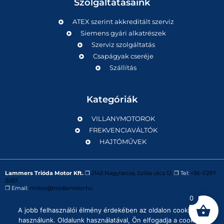
Szolgáltatásaink
ATEX szerint akkreditált szerviz
Siemens gyári alkatrészek
Szerviz szolgáltatás
Csapágyak cseréje
Szállítás
Kategóriák
VILLANYMOTOROK
FREKVENCIAVÁLTÓK
HAJTÓMŰVEK
Lammers Trióda Motor Kft.
❒
2142 Nagytarcsa, Szilas utca 12.
❒ Tel:
+36-1/297-
3057
❒ Email:
motor@triodamotor.hu
0
A jobb felhasználói élmény érdekében az oldalon cookie-kat
Powered by
Digit-Now Kft.
használunk. Oldalunk használatával, Ön elfogadja a cookie-k