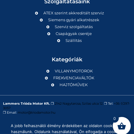
Szolgáltatásaink
ATEX szerint akkreditált szerviz
Siemens gyári alkatrészek
Szerviz szolgáltatás
Csapágyak cseréje
Szállítás
Kategóriák
VILLANYMOTOROK
FREKVENCIAVÁLTÓK
HAJTÓMŰVEK
Lammers Trióda Motor Kft.
❒
2142 Nagytarcsa, Szilas utca 12.
❒ Tel:
+36-1/297-
3057
❒ Email:
motor@triodamotor.hu
0
A jobb felhasználói élmény érdekében az oldalon cookie-kat
Powered by
Digit-Now Kft.
használunk. Oldalunk használatával, Ön elfogadja a cookie-k