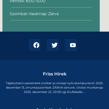
Péntek: 8:00-15:00
Szombat-Vasárnap: Zárva
Friss Hírek
Tájékoztatni szeretnénk önöket az ünnepi nyitvatartásunkról: 2025.
december 13, (munka)szombat: ZÁRVA tartunk. Utolsó munkanap:
2025. december 22. (12:00-ig) Árufeladás ...