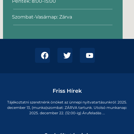
Péntek: 8:00-15:00
Szombat-Vasárnap: Zárva
Friss Hírek
Tájékoztatni szeretnénk önöket az ünnepi nyitvatartásunkról: 2025.
december 13, (munka)szombat: ZÁRVA tartunk. Utolsó munkanap:
2025. december 22. (12:00-ig) Árufeladás ...