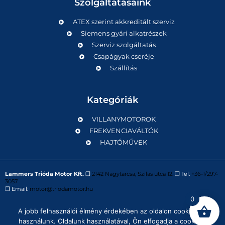
Szolgáltatásaink
ATEX szerint akkreditált szerviz
Siemens gyári alkatrészek
Szerviz szolgáltatás
Csapágyak cseréje
Szállítás
Kategóriák
VILLANYMOTOROK
FREKVENCIAVÁLTÓK
HAJTÓMŰVEK
Lammers Trióda Motor Kft.
❒
2142 Nagytarcsa, Szilas utca 12.
❒ Tel:
+36-1/297-
3057
❒ Email:
motor@triodamotor.hu
0
A jobb felhasználói élmény érdekében az oldalon cookie-kat
Powered by
Digit-Now Kft.
használunk. Oldalunk használatával, Ön elfogadja a cookie-k