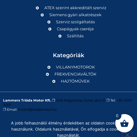
ATEX szerint akkreditált szerviz
Siemens gyári alkatrészek
Szerviz szolgáltatás
Csapágyak cseréje
Szállítás
Kategóriák
VILLANYMOTOROK
FREKVENCIAVÁLTÓK
HAJTÓMŰVEK
Lammers Trióda Motor Kft.
❒
2142 Nagytarcsa, Szilas utca 12.
❒ Tel:
+36-1/297-
3057
❒ Email:
motor@triodamotor.hu
0
A jobb felhasználói élmény érdekében az oldalon cookie-kat
Powered by
Digit-Now Kft.
használunk. Oldalunk használatával, Ön elfogadja a cookie-k
használatát.
Impresszum
Adatvédelmi tájékoztató