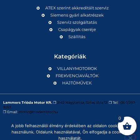
ATEX szerint akkreditált szerviz
Siemens gyári alkatrészek
Szerviz szolgáltatás
Csapágyak cseréje
Szállítás
Kategóriák
VILLANYMOTOROK
FREKVENCIAVÁLTÓK
HAJTÓMŰVEK
Lammers Trióda Motor Kft.
❒
2142 Nagytarcsa, Szilas utca 12.
❒ Tel:
+36-1/297-
3057
❒ Email:
motor@triodamotor.hu
0
A jobb felhasználói élmény érdekében az oldalon cookie-kat
Powered by
Digit-Now Kft.
használunk. Oldalunk használatával, Ön elfogadja a cookie-k
használatát.
Impresszum
Adatvédelmi tájékoztató