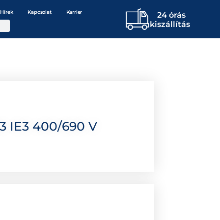
Hírek
Kapcsolat
Karrier
24 órás
kiszállítás
3 IE3 400/690 V