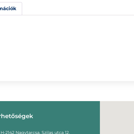
mációk
rhetőségek
H-2142 Nagytarcsa, Szilas utca 12.