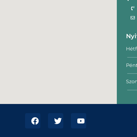
Nyi
Hétf
Pént
Szom