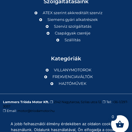
Szolgáltatásaink
ATEX szerint akkreditált szerviz
Siemens gyári alkatrészek
Szerviz szolgáltatás
Csapágyak cseréje
Szállítás
Kategóriák
VILLANYMOTOROK
FREKVENCIAVÁLTÓK
HAJTÓMŰVEK
Lammers Trióda Motor Kft.
❒
2142 Nagytarcsa, Szilas utca 12.
❒ Tel:
+36-1/297-
3057
❒ Email:
motor@triodamotor.hu
0
A jobb felhasználói élmény érdekében az oldalon cookie-kat
Powered by
Digit-Now Kft.
használunk. Oldalunk használatával, Ön elfogadja a cookie-k