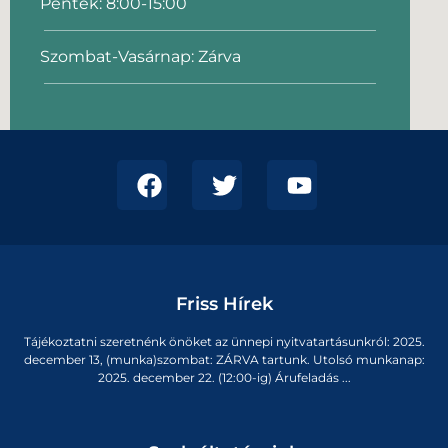
Péntek: 8:00-15:00
Szombat-Vasárnap: Zárva
Friss Hírek
Tájékoztatni szeretnénk önöket az ünnepi nyitvatartásunkról: 2025.
december 13, (munka)szombat: ZÁRVA tartunk. Utolsó munkanap:
2025. december 22. (12:00-ig) Árufeladás ...