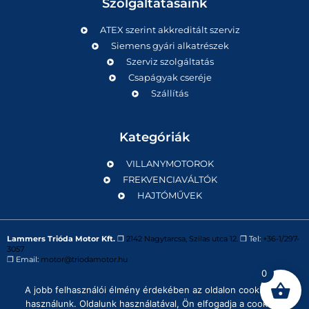
Szolgáltatásaink
ATEX szerint akkreditált szerviz
Siemens gyári alkatrészek
Szerviz szolgáltatás
Csapágyak cseréje
Szállítás
Kategóriák
VILLANYMOTOROK
FREKVENCIAVÁLTÓK
HAJTÓMŰVEK
Lammers Trióda Motor Kft.
❒
2142 Nagytarcsa, Szilas utca 12.
❒ Tel:
+36-1/297-
3057
❒ Email:
motor@triodamotor.hu
0
A jobb felhasználói élmény érdekében az oldalon cookie-kat
Powered by
Digit-Now Kft.
használunk. Oldalunk használatával, Ön elfogadja a cookie-k