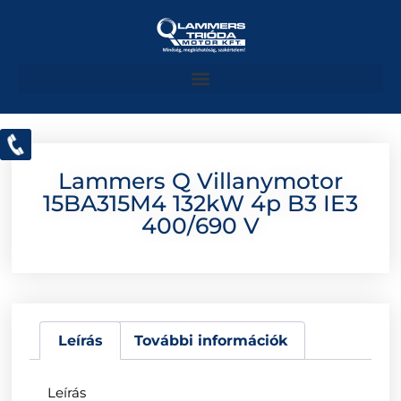
Lammers Q Villanymotor
15BA315M4 132kW 4p B3 IE3
400/690 V
Leírás
További információk
Leírás