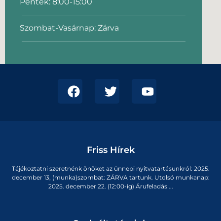
Péntek: 8:00-15:00
Szombat-Vasárnap: Zárva
Friss Hírek
Tájékoztatni szeretnénk önöket az ünnepi nyitvatartásunkról: 2025.
december 13, (munka)szombat: ZÁRVA tartunk. Utolsó munkanap:
2025. december 22. (12:00-ig) Árufeladás ...