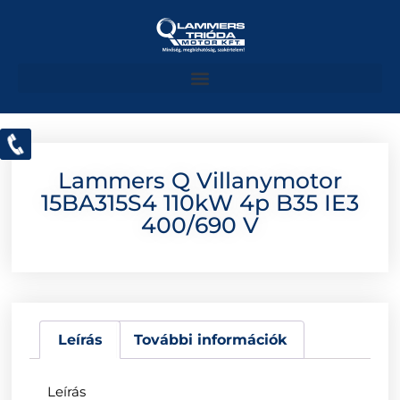
Lammers Q Villanymotor
15BA315S4 110kW 4p B35 IE3
400/690 V
Leírás
További információk
Leírás