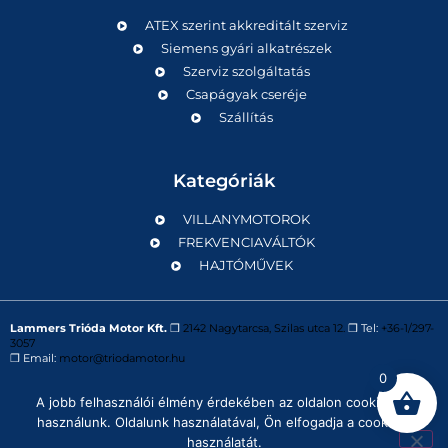
ATEX szerint akkreditált szerviz
Siemens gyári alkatrészek
Szerviz szolgáltatás
Csapágyak cseréje
Szállítás
Kategóriák
VILLANYMOTOROK
FREKVENCIAVÁLTÓK
HAJTÓMŰVEK
Lammers Trióda Motor Kft.
❒
2142 Nagytarcsa, Szilas utca 12.
❒ Tel:
+36-1/297-
3057
❒ Email:
motor@triodamotor.hu
0
A jobb felhasználói élmény érdekében az oldalon cookie-kat
Powered by
Digit-Now Kft.
használunk. Oldalunk használatával, Ön elfogadja a cookie-k
használatát.
Impresszum
Adatvédelmi tájékoztató