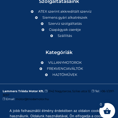
Szolgáltatásaink
ATEX szerint akkreditált szerviz
Siemens gyári alkatrészek
Szerviz szolgáltatás
Csapágyak cseréje
Szállítás
Kategóriák
VILLANYMOTOROK
FREKVENCIAVÁLTÓK
HAJTÓMŰVEK
Lammers Trióda Motor Kft.
❒
2142 Nagytarcsa, Szilas utca 12.
❒ Tel:
+36-1/297-
3057
❒ Email:
motor@triodamotor.hu
0
A jobb felhasználói élmény érdekében az oldalon cookie-kat
Powered by
Digit-Now Kft.
használunk. Oldalunk használatával, Ön elfogadja a cookie-k