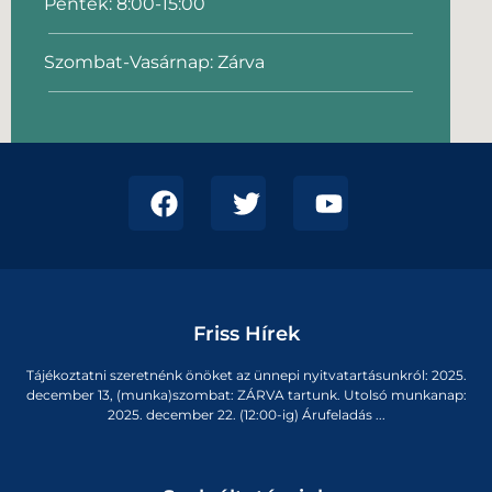
Péntek: 8:00-15:00
Szombat-Vasárnap: Zárva
Friss Hírek
Tájékoztatni szeretnénk önöket az ünnepi nyitvatartásunkról: 2025.
december 13, (munka)szombat: ZÁRVA tartunk. Utolsó munkanap:
2025. december 22. (12:00-ig) Árufeladás ...